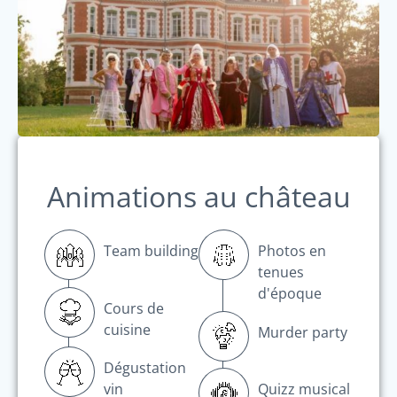
Animations au château
Team building
Photos en
tenues
d'époque
Cours de
cuisine
Murder party
Dégustation
vin
Quizz musical