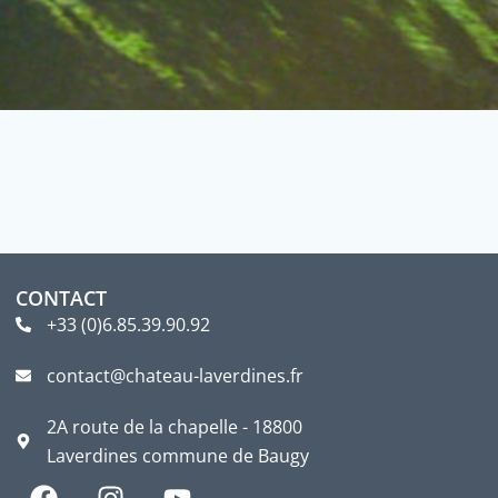
CONTACT
+33 (0)6.85.39.90.92
contact@chateau-laverdines.fr
2A route de la chapelle - 18800
Laverdines commune de Baugy
F
I
Y