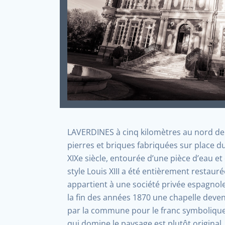
LAVERDINES à cinq kilomètres au nord de
pierres et briques fabriquées sur place d
XIXe siècle, entourée d’une pièce d’eau et
style Louis XIII a été entièrement restaur
appartient à une société privée espagnol
la fin des années 1870 une chapelle deve
par la commune pour le franc symbolique. E
qui domine le paysage est plutôt original.