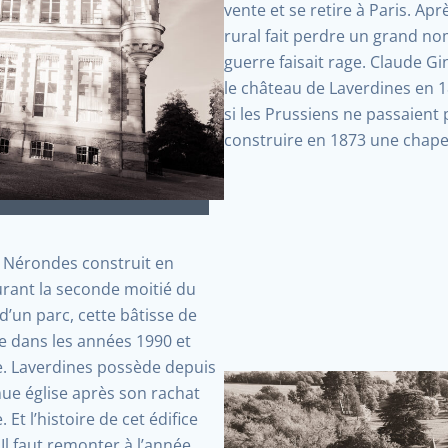
vente et se retire à Paris. Ap
rural fait perdre un grand no
guerre faisait rage. Claude G
le château de Laverdines en 1
si les Prussiens ne passaient pa
construire en 1873 une chapel
 Nérondes construit en
urant la seconde moitié du
 d’un parc, cette bâtisse de
ée dans les années 1990 et
e. Laverdines possède depuis
nue église après son rachat
t l’histoire de cet édifice
 Il faut remonter à l’année